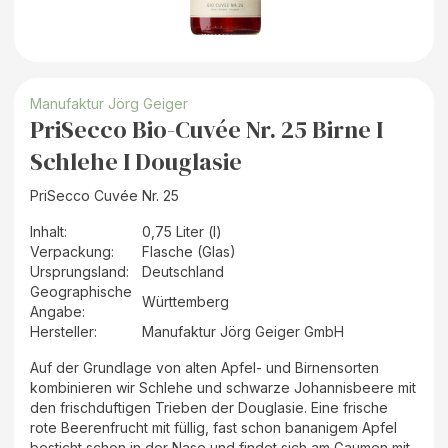
Manufaktur Jörg Geiger
PriSecco Bio-Cuvée Nr. 25 Birne I
Schlehe I Douglasie
PriSecco Cuvée Nr. 25
Inhalt
:
0,75 Liter (l)
Verpackung
:
Flasche (Glas)
Ursprungsland
:
Deutschland
Geographische
Württemberg
Angabe
:
Hersteller
:
Manufaktur Jörg Geiger GmbH
Auf der Grundlage von alten Apfel- und Birnensorten
kombinieren wir Schlehe und schwarze Johannisbeere mit
den frischduftigen Trieben der Douglasie. Eine frische
rote Beerenfrucht mit füllig, fast schon bananigem Apfel
besticht schon in der Nase und findet sich am Gaumen mit