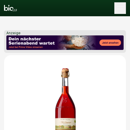
Tog
Anzeige