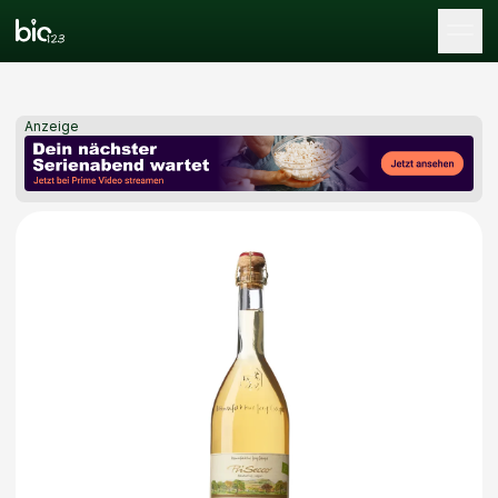
Tog
Anzeige