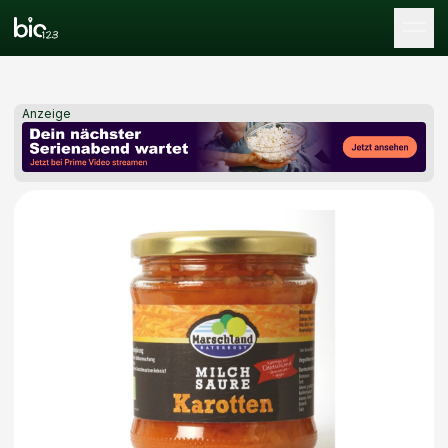
Tog
Anzeige