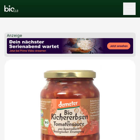
Tog
Anzeige