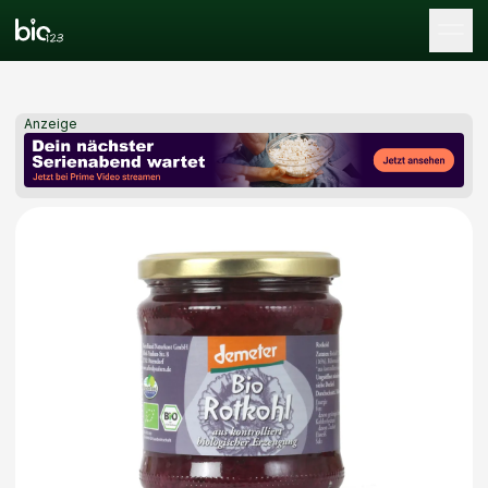
Tog
Anzeige