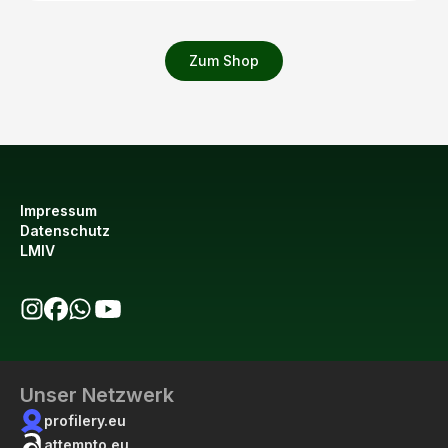
Zum Shop
Impressum
Datenschutz
LMIV
bio123 auf Instagram
bio123 auf Facebook
bio123 WhatsApp Kanal
bio123 YouTube Kanal
Unser Netzwerk
profilery.eu
attempto.eu