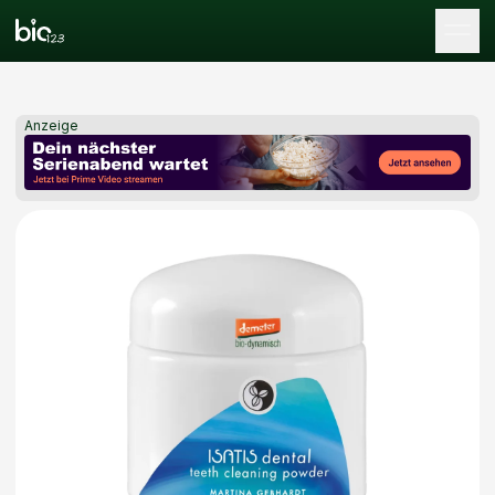
Tog
Anzeige