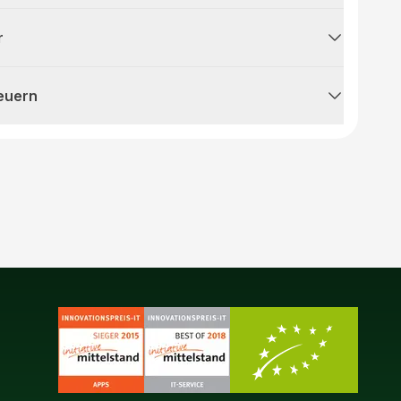
r
teuern