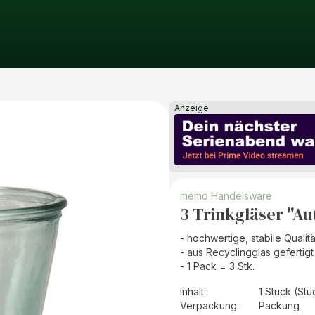
Anzeige
memo Handelsware
3 Trinkgläser "Au
- hochwertige, stabile Qualitä
- aus Recyclingglas gefertigt
- 1 Pack = 3 Stk.
Inhalt
:
1 Stück (Stü
Verpackung
:
Packung