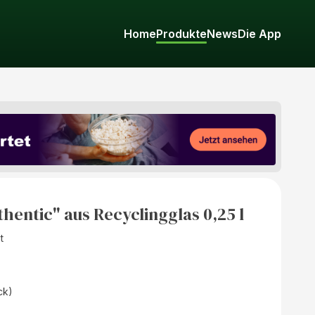
Home
Produkte
News
Die App
thentic" aus Recyclingglas 0,25 l
t
ck)