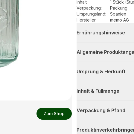
Inhalt
:
1 Stück (Stü
Verpackung
:
Packung
Ursprungsland
:
Spanien
Hersteller
:
memo AG
Ernährungshinweise
Allgemeine Produktanga
Ursprung & Herkunft
Inhalt & Füllmenge
Verpackung & Pfand
Zum Shop
Produktinverkehrbringe