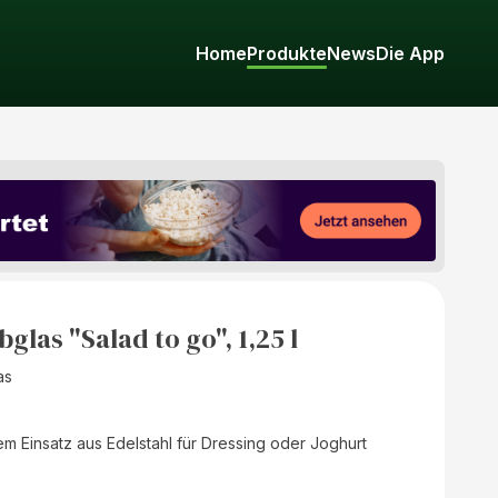
Home
Produkte
News
Die App
glas "Salad to go", 1,25 l
as
m Einsatz aus Edelstahl für Dressing oder Joghurt