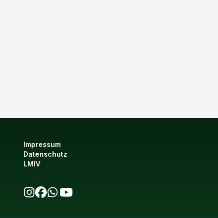
Impressum
Datenschutz
LMIV
bio123 auf Instagram
bio123 auf Facebook
bio123 WhatsApp Kanal
bio123 YouTube Kanal