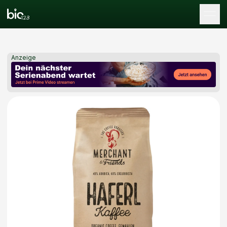
Tog
Anzeige