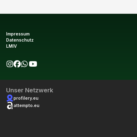
Impressum
Datenschutz
LMIV
bio123 auf Instagram
bio123 auf Facebook
bio123 WhatsApp Kanal
bio123 YouTube Kanal
Unser Netzwerk
profilery.eu
attempto.eu