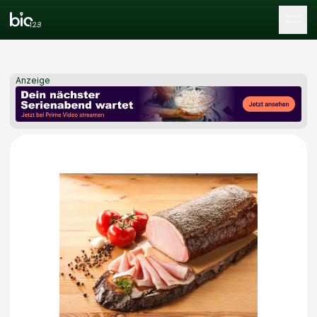
Tog
Anzeige