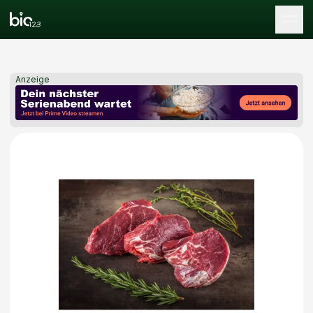
Tog
Anzeige