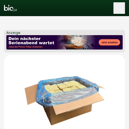
Tog
Anzeige