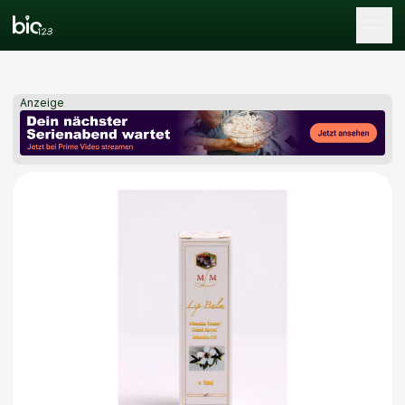
Tog
Anzeige