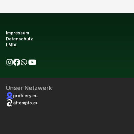
Impressum
Datenschutz
LMIV
bio123 auf Instagram
bio123 auf Facebook
bio123 WhatsApp Kanal
bio123 YouTube Kanal
Unser Netzwerk
profilery.eu
attempto.eu