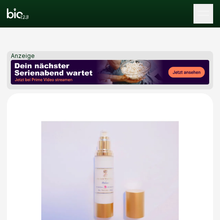
Tog
Anzeige