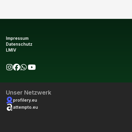
Impressum
Datenschutz
LMIV
bio123 auf Instagram
bio123 auf Facebook
bio123 WhatsApp Kanal
bio123 YouTube Kanal
Unser Netzwerk
profilery.eu
attempto.eu