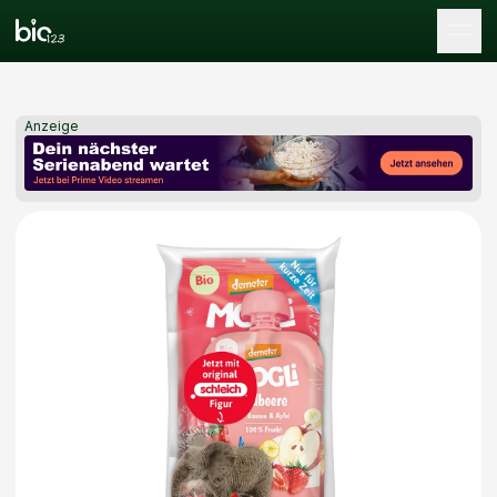
Tog
Anzeige