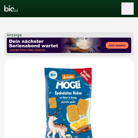
Tog
Anzeige