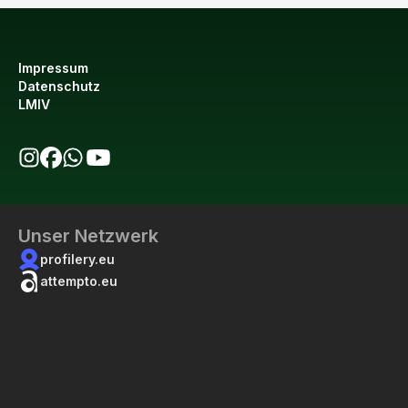
Impressum
Datenschutz
LMIV
bio123 auf Instagram
bio123 auf Facebook
bio123 WhatsApp Kanal
bio123 YouTube Kanal
Unser Netzwerk
profilery.eu
attempto.eu