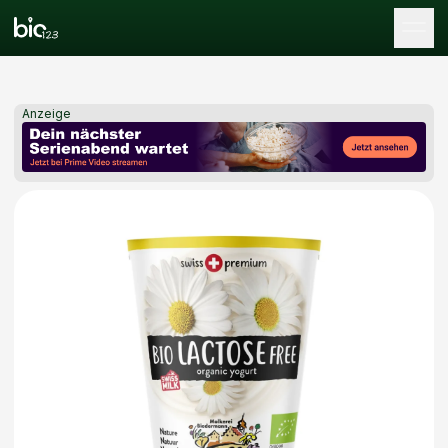
Tog
Anzeige