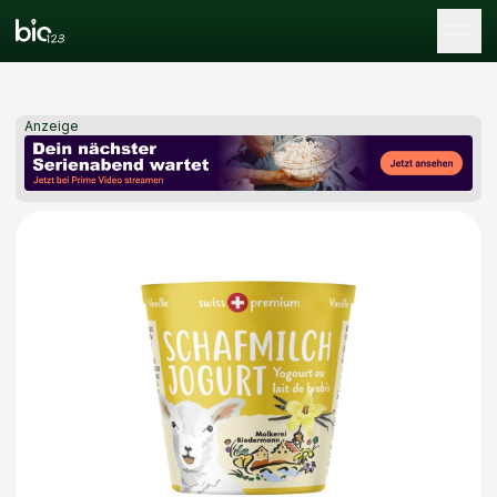
Tog
Anzeige