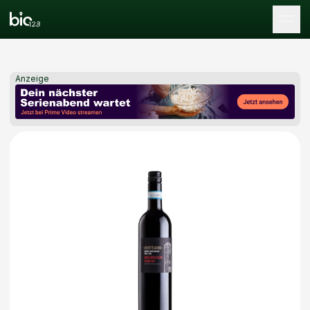
Tog
Anzeige