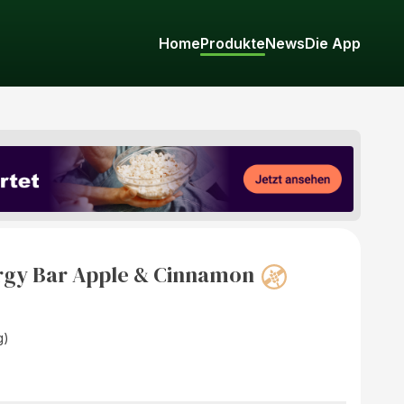
Home
Produkte
News
Die App
rgy Bar Apple & Cinnamon
g)