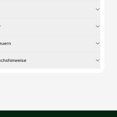
r
teuern
uchshinweise