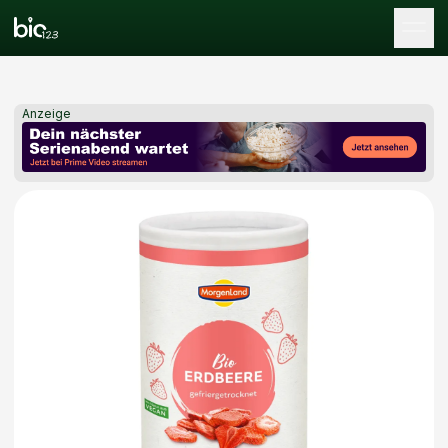
Tog
Anzeige