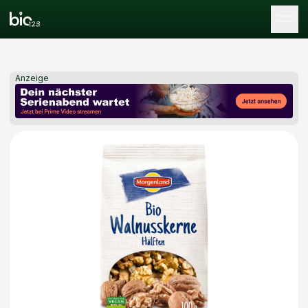
Tog
Anzeige