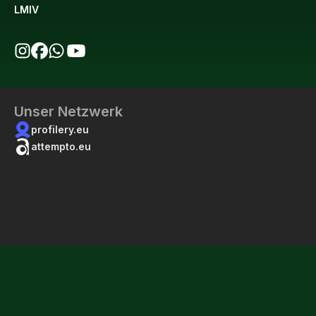
LMIV
bio123 auf Instagram
bio123 auf Facebook
bio123 WhatsApp Kanal
bio123 YouTube Kanal
Unser Netzwerk
profilery.eu
attempto.eu