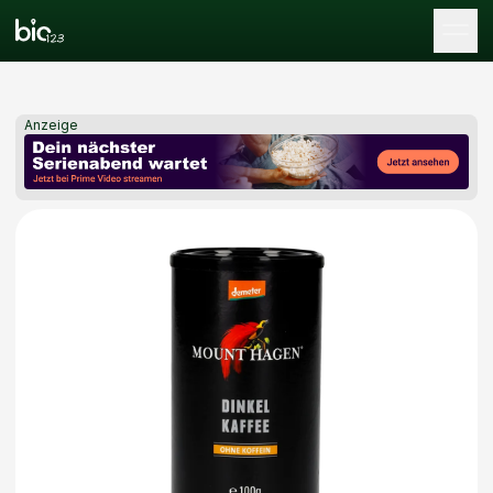
Tog
Anzeige