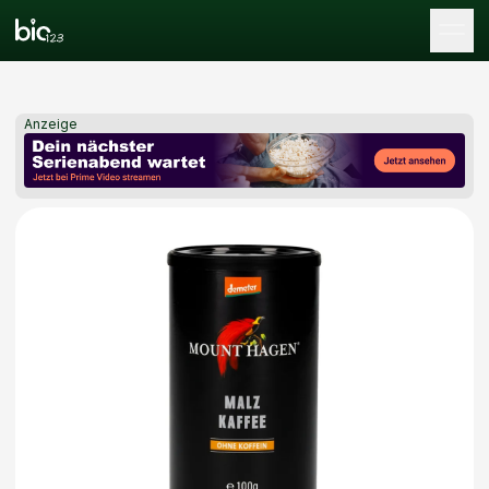
Tog
Anzeige