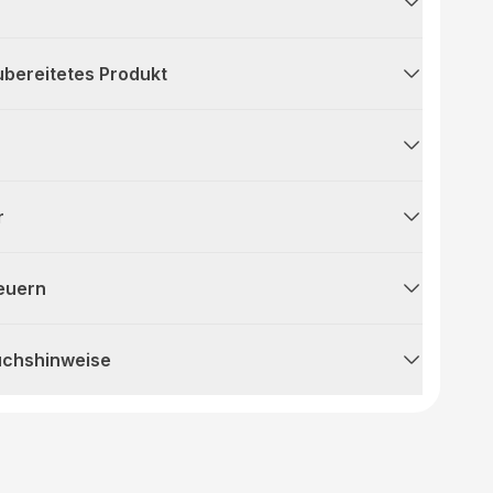
ubereitetes Produkt
r
teuern
uchshinweise