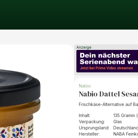
Anzeige
Nabio
Nabio Dattel Ses
Frischkäse-Alternative auf 
Inhalt
:
135 Gramm (
Verpackung
:
Glas
Ursprungsland
:
Deutschlan
Hersteller
:
NABA Feink