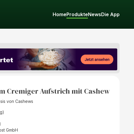
Home
Produkte
News
Die App
am Cremiger Aufstrich mit Cashew
Basis von Cashews
g)
d
ost GmbH