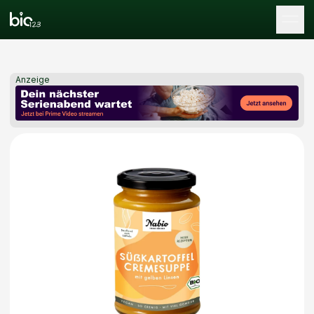
Tog
Anzeige