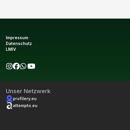
Impressum
Datenschutz
LMIV
bio123 auf Instagram
bio123 auf Facebook
bio123 WhatsApp Kanal
bio123 YouTube Kanal
Unser Netzwerk
profilery.eu
attempto.eu