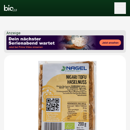
Tog
Anzeige