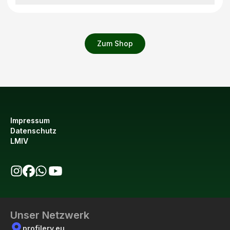
Zum Shop
Impressum
Datenschutz
LMIV
bio123 auf Instagram
bio123 auf Facebook
bio123 WhatsApp Kanal
bio123 YouTube Kanal
Unser Netzwerk
profilery.eu