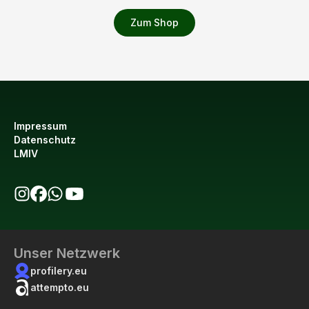
Zum Shop
Impressum
Datenschutz
LMIV
bio123 auf Instagram
bio123 auf Facebook
bio123 WhatsApp Kanal
bio123 YouTube Kanal
Unser Netzwerk
profilery.eu
attempto.eu