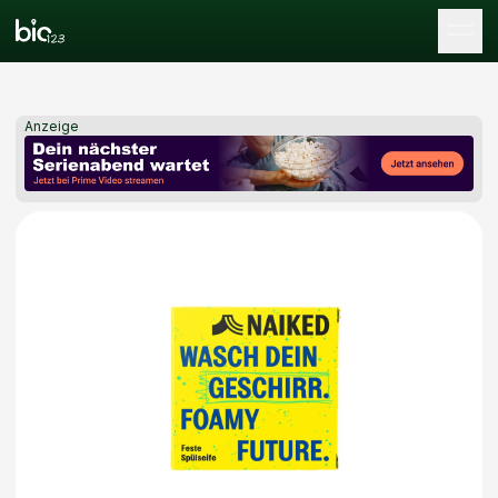
Tog
Anzeige