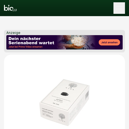
Tog
Anzeige