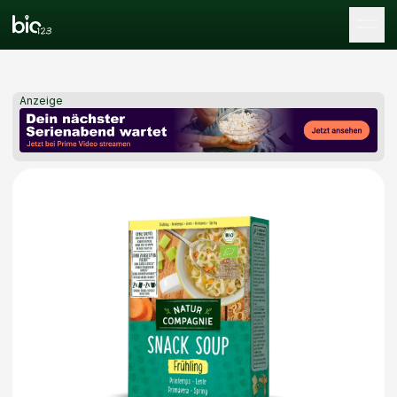
Tog
Anzeige