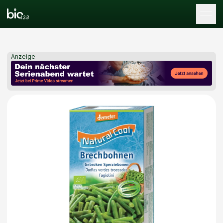
Tog
Anzeige