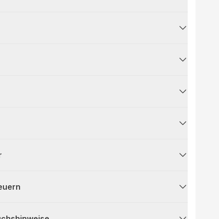
r
teuern
uchshinweise