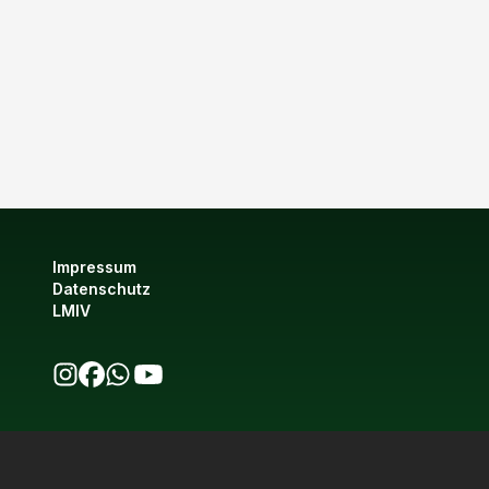
Impressum
Datenschutz
LMIV
bio123 auf Instagram
bio123 auf Facebook
bio123 WhatsApp Kanal
bio123 YouTube Kanal