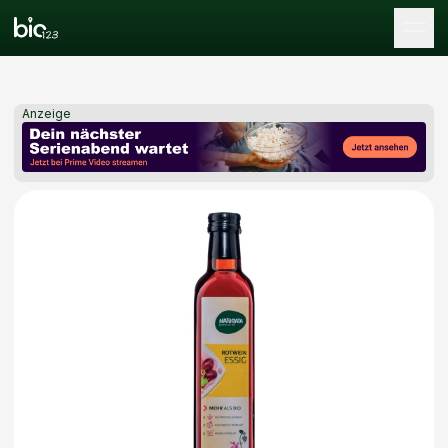
Tog
Anzeige