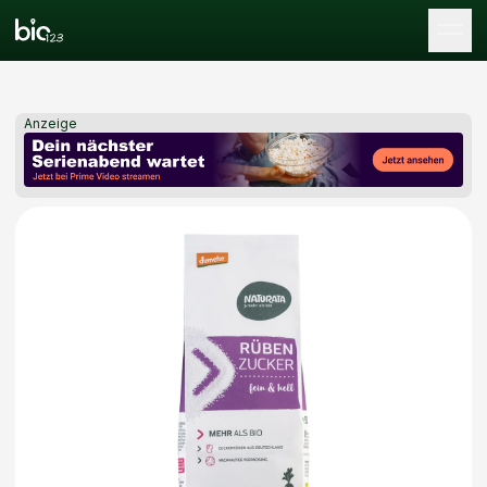
Tog
Anzeige