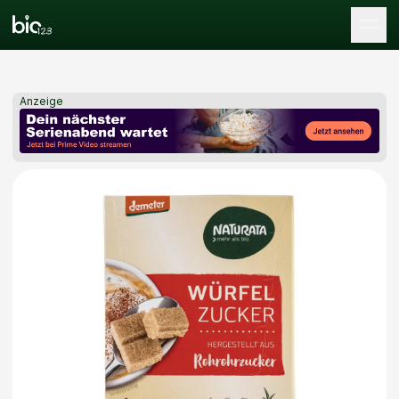
Tog
Anzeige