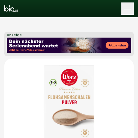
Tog
Anzeige