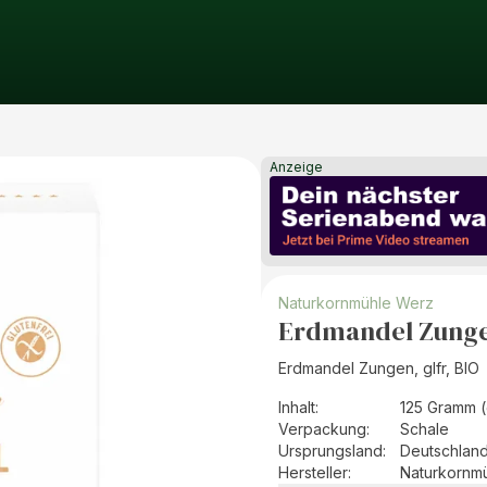
Anzeige
Naturkornmühle Werz
Erdmandel Zungen
Erdmandel Zungen, glfr, BIO
Inhalt
:
125 Gramm (
Verpackung
:
Schale
Ursprungsland
:
Deutschlan
Hersteller
:
Naturkornm