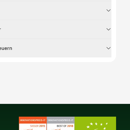
r
teuern