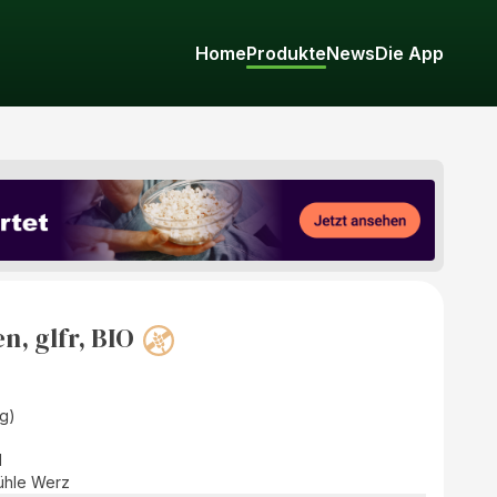
Home
Produkte
News
Die App
, glfr, BIO
g)
d
ühle Werz