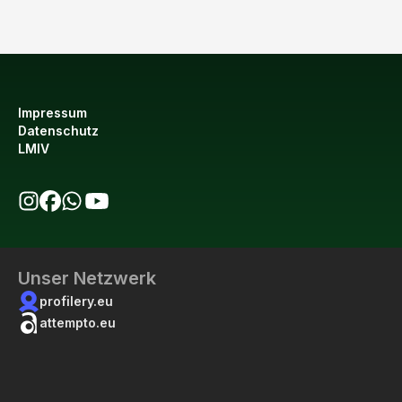
Impressum
Datenschutz
LMIV
bio123 auf Instagram
bio123 auf Facebook
bio123 WhatsApp Kanal
bio123 YouTube Kanal
Unser Netzwerk
profilery.eu
attempto.eu