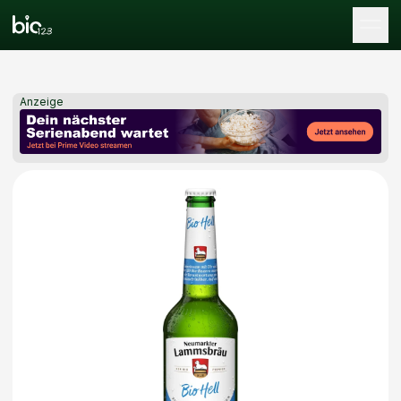
Tog
Anzeige