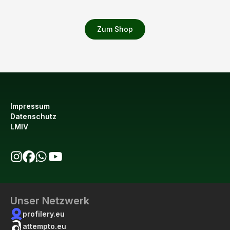
Zum Shop
Impressum
Datenschutz
LMIV
bio123 auf Instagram
bio123 auf Facebook
bio123 WhatsApp Kanal
bio123 YouTube Kanal
Unser Netzwerk
profilery.eu
attempto.eu