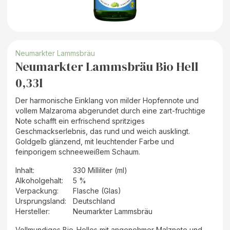
Neumarkter Lammsbräu
Neumarkter Lammsbräu Bio Hell
0,33l
Der harmonische Einklang von milder Hopfennote und
vollem Malzaroma abgerundet durch eine zart-fruchtige
Note schafft ein erfrischend spritziges
Geschmackserlebnis, das rund und weich ausklingt.
Goldgelb glänzend, mit leuchtender Farbe und
feinporigem schneeweißem Schaum.
Inhalt
:
330 Milliliter (ml)
Alkoholgehalt
:
5 %
Verpackung
:
Flasche (Glas)
Ursprungsland
:
Deutschland
Hersteller
:
Neumarkter Lammsbräu
Vollmundiges Bio-Helles mit angenehmer Malznote und