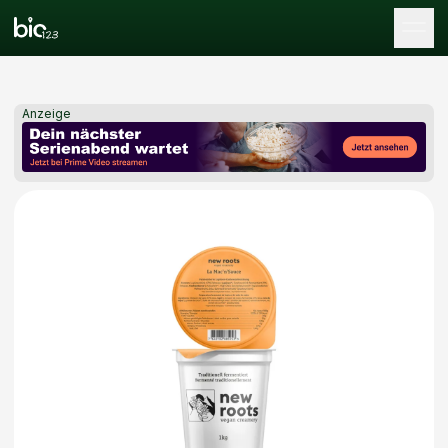
Tog
Anzeige