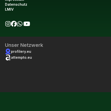
Datenschutz
LMIV
bio123 auf Instagram
bio123 auf Facebook
bio123 WhatsApp Kanal
bio123 YouTube Kanal
Unser Netzwerk
profilery.eu
attempto.eu