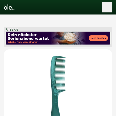
Tog
Anzeige