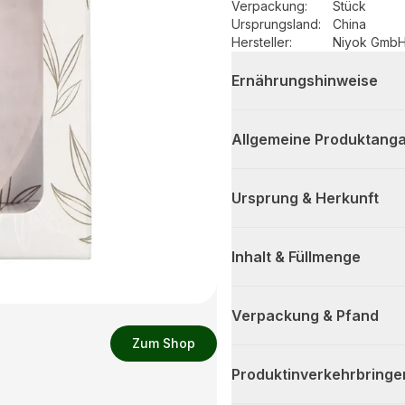
Verpackung
:
Stück
Ursprungsland
:
China
Hersteller
:
Niyok Gmb
Ernährungshinweise
Allgemeine Produktanga
Ursprung & Herkunft
Inhalt & Füllmenge
Verpackung & Pfand
Zum Shop
Produktinverkehrbringe