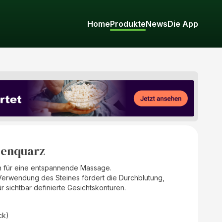
Home
Produkte
News
Die App
senquarz
h für eine entspannende Massage.
e Verwendung des Steines fördert die Durchblutung,
r sichtbar definierte Gesichtskonturen.
ck)