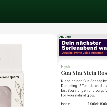
Anzeige
Niyok
Gua Sha Stein Ro
Nutze deinen Gua Sha täglic
Der Lifting- Effekt durch di
löst Spannungen und sorgt fü
For your natural glow.
Inhalt
:
1 Stück (Stü