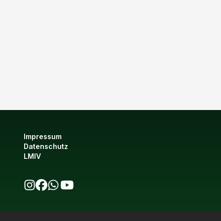
Impressum
Datenschutz
LMIV
bio123 auf Instagram
bio123 auf Facebook
bio123 WhatsApp Kanal
bio123 YouTube Kanal