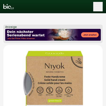
Tog
Anzeige