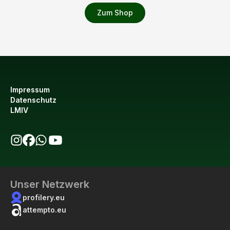
Zum Shop
Impressum
Datenschutz
LMIV
bio123 auf Instagram
bio123 auf Facebook
bio123 WhatsApp Kanal
bio123 YouTube Kanal
Unser Netzwerk
profilery.eu
attempto.eu