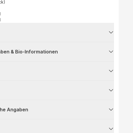
ck)
d
H
ben & Bio-Informationen
che Angaben