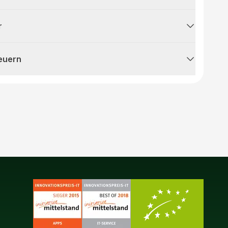
r
teuern