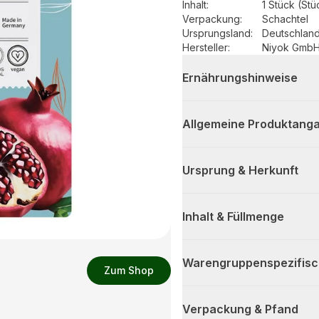
Inhalt
:
1 Stück (Stü
Verpackung
:
Schachtel
Ursprungsland
:
Deutschlan
Hersteller
:
Niyok Gmb
Ernährungshinweise
Allgemeine Produktanga
Ursprung & Herkunft
Inhalt & Füllmenge
Warengruppenspezifis
Zum Shop
Verpackung & Pfand