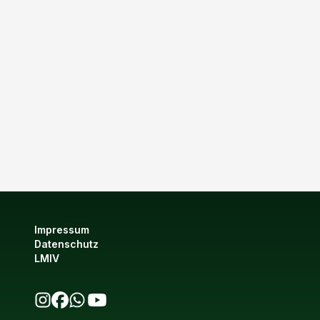
Impressum
Datenschutz
LMIV
bio123 auf Instagram
bio123 auf Facebook
bio123 WhatsApp Kanal
bio123 YouTube Kanal