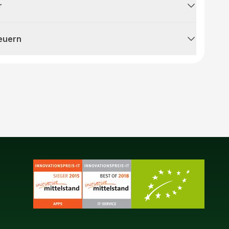
r
teuern