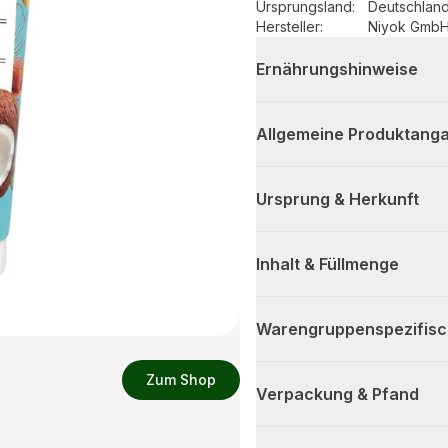
Ursprungsland
:
Deutschlan
Hersteller
:
Niyok Gmb
Ernährungshinweise
Allgemeine Produktanga
Ursprung & Herkunft
Inhalt & Füllmenge
Warengruppenspezifis
Zum Shop
Verpackung & Pfand