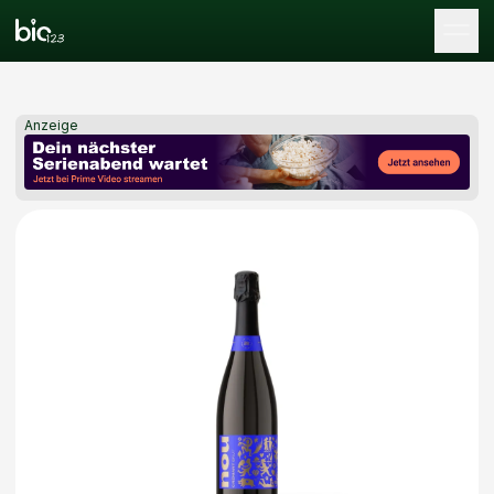
Tog
Anzeige