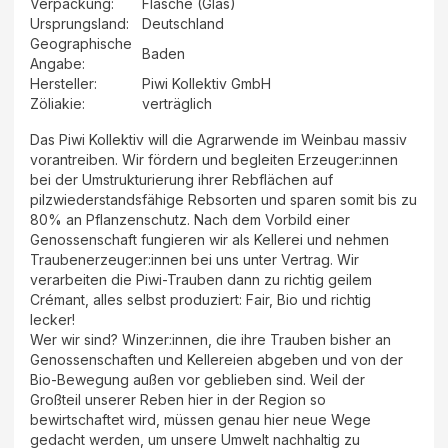
Verpackung
:
Flasche (Glas)
Ursprungsland
:
Deutschland
Geographische
Baden
Angabe
:
Hersteller
:
Piwi Kollektiv GmbH
Zöliakie:
verträglich
Das Piwi Kollektiv will die Agrarwende im Weinbau massiv
vorantreiben. Wir fördern und begleiten Erzeuger:innen
bei der Umstrukturierung ihrer Rebflächen auf
pilzwiederstandsfähige Rebsorten und sparen somit bis zu
80% an Pflanzenschutz. Nach dem Vorbild einer
Genossenschaft fungieren wir als Kellerei und nehmen
Traubenerzeuger:innen bei uns unter Vertrag. Wir
verarbeiten die Piwi-Trauben dann zu richtig geilem
Crémant, alles selbst produziert: Fair, Bio und richtig
lecker!
Wer wir sind? Winzer:innen, die ihre Trauben bisher an
Genossenschaften und Kellereien abgeben und von der
Bio-Bewegung außen vor geblieben sind. Weil der
Großteil unserer Reben hier in der Region so
bewirtschaftet wird, müssen genau hier neue Wege
gedacht werden, um unsere Umwelt nachhaltig zu