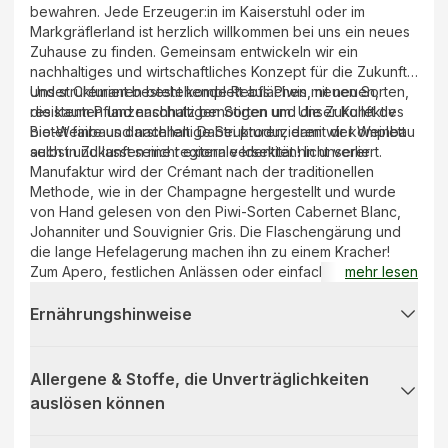
bewahren. Jede Erzeuger:in im Kaiserstuhl oder im
Markgräflerland ist herzlich willkommen bei uns ein neues
Zuhause zu finden. Gemeinsam entwickeln wir ein
nachhaltiges und wirtschaftliches Konzept für die Zukunft
und strukturieren bestehende Rebflächen mit neuen,
Unser Crémant besteht komplett aus Piwis, neuen Sorten,
resistenten und nachhaltigen Sorten um. Unser Kollektiv
die kaum Pflanzenschutz benötigen und die Zukunft des
bietet faire und nachhaltige Strukturen, damit der Weinbau
Bio-Weinbaus darstellen. Dabei produzieren wir komplett
auch in Zukunft seine regionale Identität nicht verliert.
selbst und lassen nicht extern versekten! In unserer
Manufaktur wird der Crémant nach der traditionellen
Methode, wie in der Champagne hergestellt und wurde
von Hand gelesen von den Piwi-Sorten Cabernet Blanc,
Johanniter und Souvignier Gris. Die Flaschengärung und
die lange Hefelagerung machen ihn zu einem Kracher!
Zum Apero, festlichen Anlässen oder einfach bei wilder
mehr lesen
Feierei bis in die Morgenstunden, unser Crémant wird
euch bestimmt nicht langweilen. Habt Spaß dabei, lasst die
Ernährungshinweise
Korken knallen und sorgt mit uns für eine nachhaltige
Zukunft im Weinbau.
Allergene & Stoffe, die Unverträglichkeiten
auslösen können