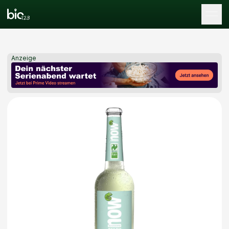
Tog
Anzeige